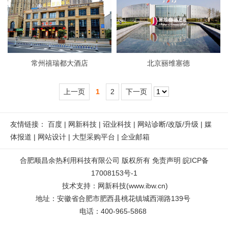
常州禧瑞都大酒店
北京丽维塞德
上一页
1
2
下一页
友情链接：
百度
|
网新科技
|
诏业科技
|
网站诊断/改版/升级
|
媒
体报道
|
网站设计
|
大型采购平台
|
企业邮箱
合肥顺昌余热利用科技有限公司
版权所有
免责声明
皖ICP备
17008153号-1
技术支持
：
网新科技
(
www.ibw.cn
)
地址：
安徽省合肥市肥西县桃花镇城西湖路139号
电话：400-965-5868