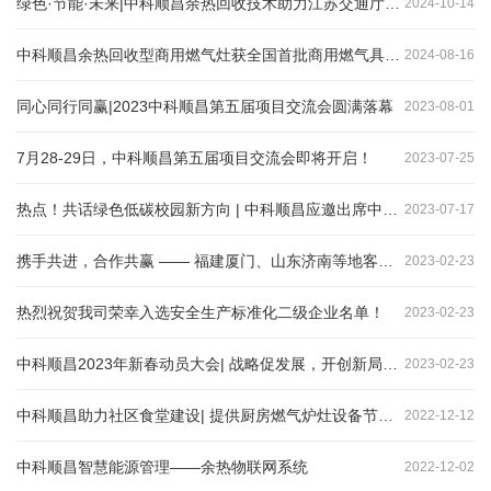
绿色·节能·未来|中科顺昌余热回收技术助力江苏交通厅项目圆满交付
2024
-
10
-
14
中科顺昌余热回收型商用燃气灶获全国首批商用燃气具3C认证！！
2024
-
08
-
16
同心同行同赢|2023中科顺昌第五届项目交流会圆满落幕
2023
-
08
-
01
7月28-29日，中科顺昌第五届项目交流会即将开启！
2023
-
07
-
25
热点！共话绿色低碳校园新方向 | 中科顺昌应邀出席中国教育节能发展论坛
2023
-
07
-
17
携手共进，合作共赢 —— 福建厦门、山东济南等地客户来我司参观考察
2023
-
02
-
23
热烈祝贺我司荣幸入选安全生产标准化二级企业名单！
2023
-
02
-
23
中科顺昌2023年新春动员大会| 战略促发展，开创新局面！
2023
-
02
-
23
中科顺昌助力社区食堂建设| 提供厨房燃气炉灶设备节能解决方案！
2022
-
12
-
12
中科顺昌智慧能源管理——余热物联网系统
2022
-
12
-
02