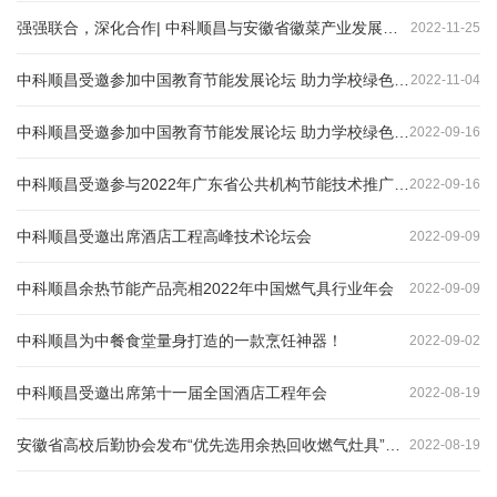
强强联合，深化合作| 中科顺昌与安徽省徽菜产业发展促进会达成战略合作！
2022
-
11
-
25
中科顺昌受邀参加中国教育节能发展论坛 助力学校绿色食堂建设
2022
-
11
-
04
中科顺昌受邀参加中国教育节能发展论坛 助力学校绿色食堂建设
2022
-
09
-
16
中科顺昌受邀参与2022年广东省公共机构节能技术推广和项目对接展会
2022
-
09
-
16
中科顺昌受邀出席酒店工程高峰技术论坛会
2022
-
09
-
09
中科顺昌余热节能产品亮相2022年中国燃气具行业年会
2022
-
09
-
09
中科顺昌为中餐食堂量身打造的一款烹饪神器！
2022
-
09
-
02
中科顺昌受邀出席第十一届全国酒店工程年会
2022
-
08
-
19
​安徽省高校后勤协会发布“优先选用余热回收燃气灶具”的倡议书
2022
-
08
-
19